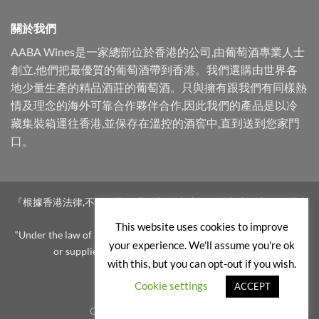
關於我們
AABA Wines是一家總部位於香港的公司,由葡萄酒專業人士
創立,他們把最優質的葡萄酒帶到香港。我們選購由世界各
地少量生產的精品酒莊的葡萄酒。只與擁有跟我們有同樣熱
情及理念的海外可靠合作夥伴合作,因此我們的產品是以冷
藏集裝箱運往香港,並保存在溫控的酒窖中,直到送到您家門
口。
『根據香港法律,不得在業務過程中,向未成年人售賣或供應令人醺醉
的酒類。』
This website uses cookies to improve
“Under the law of Hong Kong, intoxicating liquor must not be sold
your experience. We'll assume you're ok
or supplied to a minor in the course of business.”
with this, but you can opt-out if you wish.
Cookie settings
ACCEPT
Copyright 2026 ©
AABA Wines