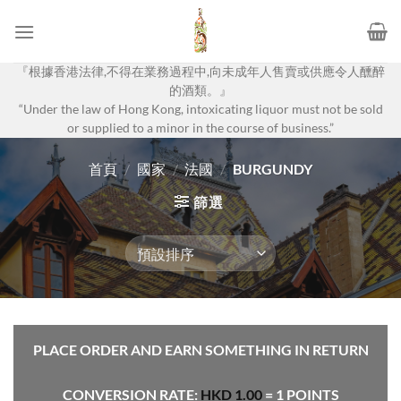
Skip
to
content
『根據香港法律,不得在業務過程中,向未成年人售賣或供應令人醺醉
的酒類。』
“Under the law of Hong Kong, intoxicating liquor must not be sold
or supplied to a minor in the course of business.”
首頁
/
國家
/
法國
/
BURGUNDY
篩選
PLACE ORDER AND EARN SOMETHING IN RETURN
CONVERSION RATE:
HKD
1.00
= 1 POINTS