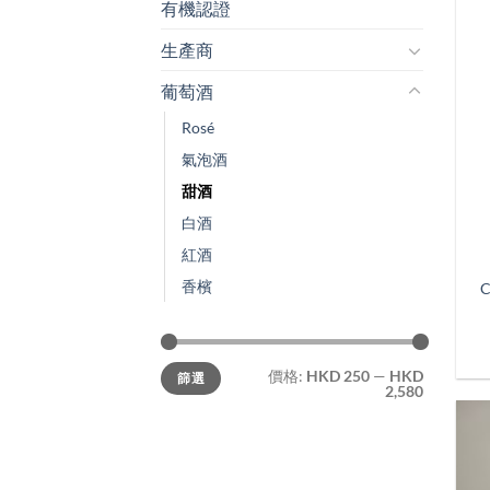
有機認證
生產商
葡萄酒
Rosé
氣泡酒
甜酒
白酒
紅酒
香檳
C
最
最
價格:
HKD 250
—
HKD
篩選
低
高
2,580
價
價
格
格