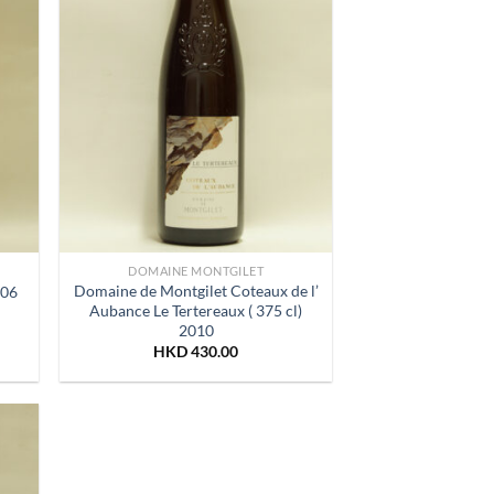
DOMAINE MONTGILET
Domaine de Montgilet Coteaux de l’
006
Aubance Le Tertereaux ( 375 cl)
2010
HKD
430.00
 to
list