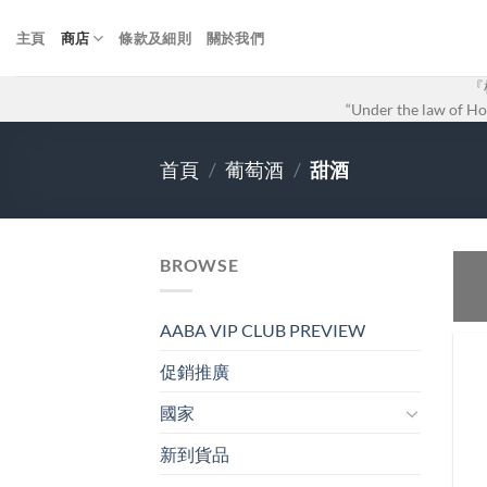
Skip
to
主頁
商店
條款及細則
關於我們
content
『
“Under the law of Hon
首頁
/
葡萄酒
/
甜酒
BROWSE
AABA VIP CLUB PREVIEW
促銷推廣
國家
新到貨品