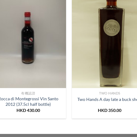
有機認證
TWO HANDS
Rocca di Montegrossi Vin Santo
Two Hands A day late a buck sh
2012 (37.5cl half bottle)
HKD
430.00
HKD
350.00