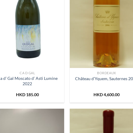
CA D GAL
BORDEAUX
a d’ Gal Moscato d’ Asti Lumine
Château d’Yquem, Sauternes 2
2022
HKD
185.00
HKD
4,600.00
Add to
Add
Wishlist
Wish