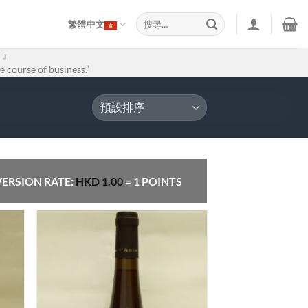
搜
繁體中文
尋
關
。』
鍵
e course of business.”
字:
ERSION RATE:
HKD
1.00
= 1 POINTS
 to
Add to
list
Wishlist