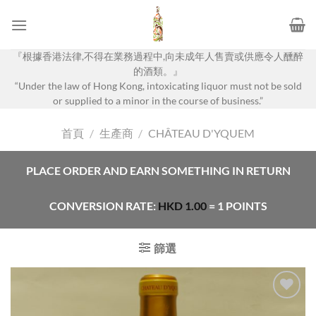
Skip
to
content
『根據香港法律,不得在業務過程中,向未成年人售賣或供應令人醺醉
的酒類。』
“Under the law of Hong Kong, intoxicating liquor must not be sold
or supplied to a minor in the course of business.”
首頁
/
生產商
/
CHÂTEAU D'YQUEM
PLACE ORDER AND EARN SOMETHING IN RETURN
CONVERSION RATE:
HKD
1.00
= 1 POINTS
篩選
Add to