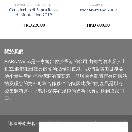
CANALICCHIO DI SOPRA
CAMPANIA
Canalicchio di Sopra Rosso
Montevetrano 2009
di Montalcino 2019
HKD
230.00
HKD
600.00
關於我們
AABA Wines是一家總部位於香港的公司,由葡萄酒專業人士
創立,他們把最優質的葡萄酒帶到香港。我們選購由世界各
地少量生產的精品酒莊的葡萄酒。只與擁有跟我們有同樣熱
情及理念的海外可靠合作夥伴合作,因此我們的產品是以冷
藏集裝箱運往香港,並保存在溫控的酒窖中,直到送到您家門
口。
『根據香港法律,不得在業務過程中,向未成年人售賣或供應令人醺醉
的酒類。』