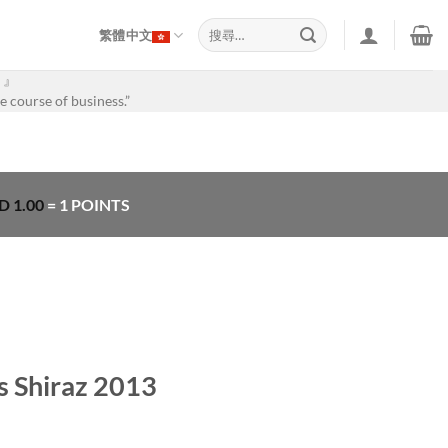
搜
繁體中文
尋
關
。』
鍵
e course of business.”
字:
D
1.00
= 1 POINTS
 Shiraz 2013