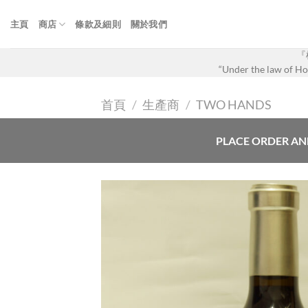
Skip
to
主頁
商店
條款及細則
關於我們
content
『
“Under the law of Hon
首頁
/
生產商
/
TWO HANDS
PLACE ORDER AN