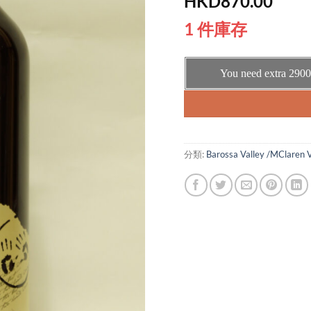
HKD
870.00
1 件庫存
You need extra
2900
分類:
Barossa Valley /MClaren 