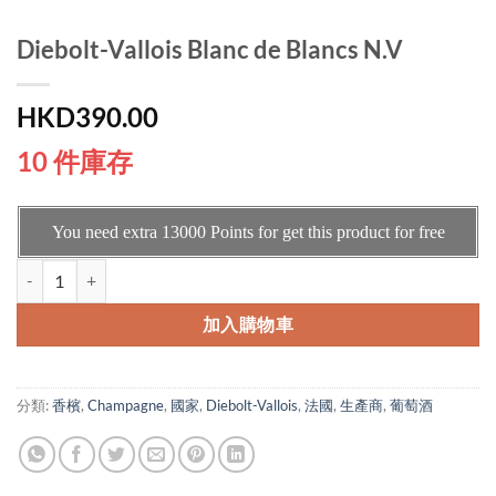
Diebolt-Vallois Blanc de Blancs N.V
HKD
390.00
10 件庫存
You need extra
13000
Points for get this product for free
Diebolt-Vallois Blanc de Blancs N.V 數量
加入購物車
分類:
香檳
,
Champagne
,
國家
,
Diebolt-Vallois
,
法國
,
生產商
,
葡萄酒