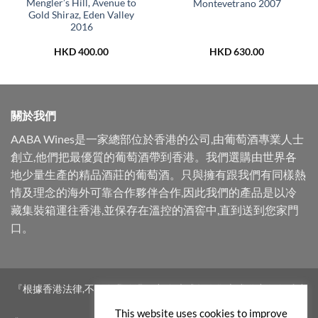
Mengler’s Hill, Avenue to
Montevetrano 2007
Gold Shiraz, Eden Valley
2016
HKD
400.00
HKD
630.00
關於我們
AABA Wines是一家總部位於香港的公司,由葡萄酒專業人士
創立,他們把最優質的葡萄酒帶到香港。我們選購由世界各
地少量生產的精品酒莊的葡萄酒。只與擁有跟我們有同樣熱
情及理念的海外可靠合作夥伴合作,因此我們的產品是以冷
藏集裝箱運往香港,並保存在溫控的酒窖中,直到送到您家門
口。
『根據香港法律,不得在業務過程中,向未成年人售賣或供應令人醺醉
的酒類。』
This website uses cookies to improve