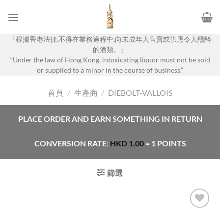
Skip
to
content
『根據香港法律,不得在業務過程中,向未成年人售賣或供應令人醺醉
的酒類。』
“Under the law of Hong Kong, intoxicating liquor must not be sold
or supplied to a minor in the course of business.”
首頁
/
生產商
/
DIEBOLT-VALLOIS
PLACE ORDER AND EARN SOMETHING IN RETURN
CONVERSION RATE:
HKD
1.00
= 1 POINTS
篩選
Add to